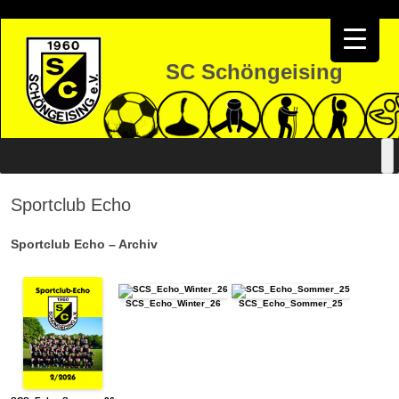
SC Schöngeising
Zum
Inhalt
springen
Sportclub Echo
Sportclub Echo – Archiv
SCS_Echo_Winter_26
SCS_Echo_Sommer_25