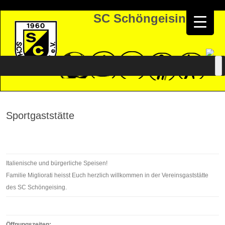
SC Schöngeising
Zum
Inhalt
springen
Sportgaststätte
Italienische und bürgerliche Speisen!
Familie Migliorati heisst Euch herzlich willkommen in der Vereinsgaststätte
des SC Schöngeising.
Öffnungszeiten: