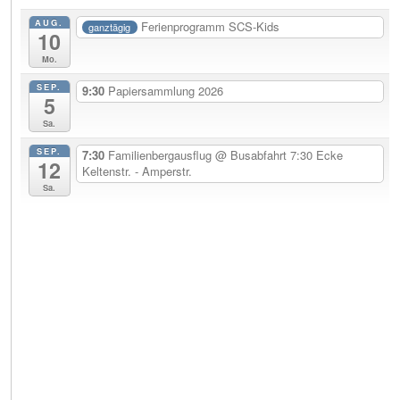
AUG.
Ferienprogramm SCS-Kids
ganztägig
10
Mo.
SEP.
9:30
Papiersammlung 2026
5
Sa.
SEP.
7:30
Familienbergausflug
@ Busabfahrt 7:30 Ecke
12
Keltenstr. - Amperstr.
Sa.