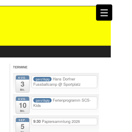
TERMINE
AUG.
Hans Dorfner
ganztägig
3
Fussballcamp
@ Sportplatz
Mo.
AUG.
Ferienprogramm SCS-
ganztägig
10
Kids
Mo.
SEP.
9:30
Papiersammlung 2026
5