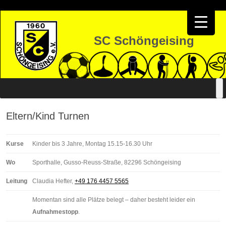
SC Schöngeising
Zum
Inhalt
springen
Eltern/Kind Turnen
Kurse
Kinder bis 3 Jahre, Montag 15.15-16.30 Uhr
Wo
Sporthalle, Gusso-Reuss-Straße, 82296 Schöngeising
Leitung
Claudia Hefter,
+49 176 4457 5565
Momentan sind alle Plätze belegt – daher besteht leider ein
Aufnahmestopp
.